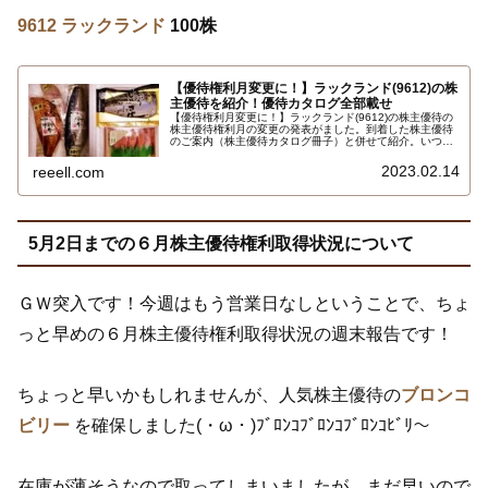
9612 ラックランド
100株
【優待権利月変更に！】ラックランド(9612)の株
主優待を紹介！優待カタログ全部載せ
【優待権利月変更に！】ラックランド(9612)の株主優待の
株主優待権利月の変更の発表がました。到着した株主優待
のご案内（株主優待カタログ冊子）と併せて紹介。いつ権
利確定日は2月末日と8月末日、保有株式数100株以上で東
北地方の名産品詰め合わせ3,500円相当(送料含まず)を掲載
2023.02.14
reeell.com
している株主優待カタログです。カタログ全部載せです…
5月2日までの６月株主優待権利取得状況について
ＧＷ突入です！今週はもう営業日なしということで、ちょ
っと早めの６月株主優待権利取得状況の週末報告です！
ちょっと早いかもしれませんが、人気株主優待の
ブロンコ
ビリー
を確保しました(・ω・)ﾌﾞﾛﾝｺﾌﾞﾛﾝｺﾌﾞﾛﾝｺﾋﾞﾘ～
在庫が薄そうなので取ってしまいましたが、まだ早いので