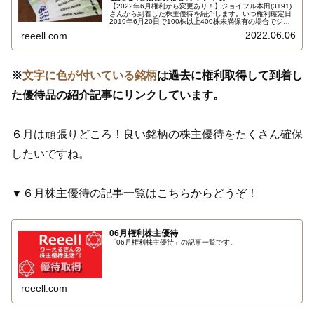
【2022年6月権利から変更あり！】ジョイフル本田(3191)
さんから到着した株主優待を紹介します。いつ権利確定日
2019年6月20日で100株以上400株未満保有の場合でジョ
イフル本田ギフトカード500円券4枚 合計2000円相当で
2022.06.06
reeell.com
す。ジョイフル本田グループ各店で利用できるギフトカー
ドで利用期限はありません…
※
文字に色が付いている銘柄
は過去に権利取得して到着し
た優待品の紹介記事にリンクしています。
６月は頑張りどころ！良い銘柄の株主優待をたくさん確保
したいですね。
▼６月株主優待の記事一覧はこちらからどうぞ！
06月権利株主優待
「06月権利株主優待」の記事一覧です。
reeell.com