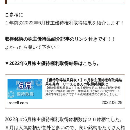
ご参考に
１年前の2022年6月株主優待権利取得結果を紹介します！
取得銘柄の株主優待品紹介記事のリンク付きです！！
よかったら覗いて下さい！
▼2022年6月株主優待権利取得結果はこちら。
【優待取得結果発表！】６月株主優待権利取得結
果を発表！りーえるさんの取得銘柄数は…
【優待取得結果発表！】株主優待６月末権利の権利付最終
日が2022年6月28日で、権利落ち日が6月29日なので、6
月の争奪戦は終了です！今夜現渡注文の予約をしました。
2022年6月株主優待権利取得結果を報告します。使用した
証券会社は多い順でＳＭＢＣ日興証券、ＧＭＯクリック証
2022.06.28
reeell.com
券、ａｕカブコム証券、ＳＢＩ証券でした。結果はこち
ら…
2022年の6月株主優待権利取得銘柄数は２６銘柄でした。
６月は人気銘柄が意外と多いので、良い銘柄をたくさん権