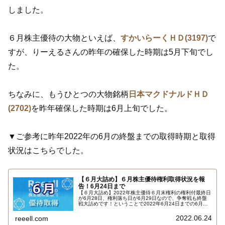
しました。
６月株主優待の大物といえば、
すかいらーくＨＤ(3197)
で
すが、りーえるさんの昨年の確保した時期は5月下旬でし
た。
ちなみに、もうひとつの大物銘柄
日本マクドナルドＨＤ
(2702)
を昨年確保した時期は6月上旬でした。
▼ご参考に昨年2022年の6月の終盤までの取得時期と取得
状況はこちらでした。
【６月大詰め】６月株主優待権利取得状況を報
告！6月24日まで
【６月大詰め】2022年株主優待６月末権利の権利付最終日
が6月28日、権利落ち日が6月29日なので、争奪戦も終盤
戦大詰めです！ということで2022年6月24日までの6月株
主優待権利取得状況（予約を含む）を報告します。最新の
取得状況はこちらです…
2022.06.24
reeell.com