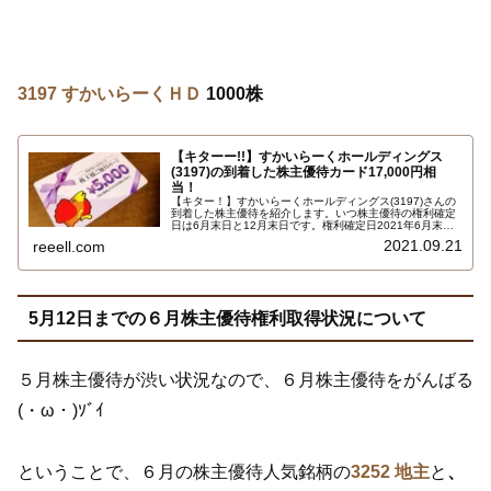
3197 すかいらーくＨＤ
1000株
【キターー!!】すかいらーくホールディングス
(3197)の到着した株主優待カード17,000円相
当！
【キター！】すかいらーくホールディングス(3197)さんの
到着した株主優待を紹介します。いつ株主優待の権利確定
日は6月末日と12月末日です。権利確定日2021年6月末日
で保有株式数1000株以上で、株主優待カード合計17,000
2021.09.21
reeell.com
円相当です…
5月12日までの６月株主優待権利取得状況について
５月株主優待が渋い状況なので、６月株主優待をがんばる
(・ω・)ｿﾞｲ
ということで、６月の株主優待人気銘柄の
3252 地主
と
、