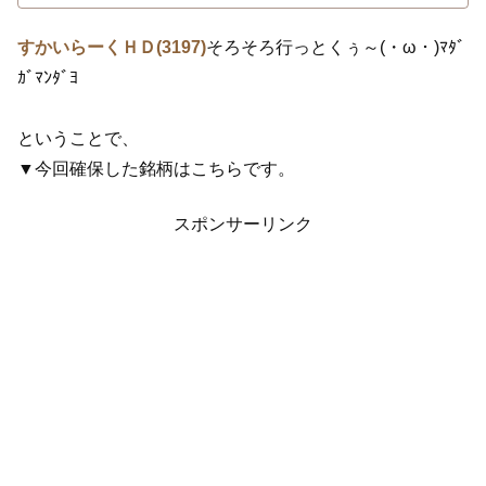
すかいらーくＨＤ(3197)
そろそろ行っとくぅ～(・ω・)ﾏﾀﾞ
ｶﾞﾏﾝﾀﾞﾖ
ということで、
▼今回確保した銘柄はこちらです。
スポンサーリンク