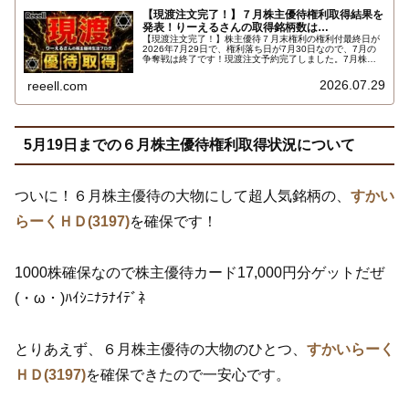
【現渡注文完了！】７月株主優待権利取得結果を
発表！りーえるさんの取得銘柄数は…
【現渡注文完了！】株主優待７月末権利の権利付最終日が
2026年7月29日で、権利落ち日が7月30日なので、7月の
争奪戦は終了です！現渡注文予約完了しました。7月株主
優待権利取得結果を報告します。使用した証券会社は楽天
証券のみでした。結果はこちらです…
2026.07.29
reeell.com
5月19日までの６月株主優待権利取得状況について
ついに！６月株主優待の大物にして超人気銘柄の、
すかい
らーくＨＤ(3197)
を確保です！
1000株確保なので株主優待カード17,000円分ゲットだぜ
(・ω・)ﾊｲｼﾆﾅﾗﾅｲﾃﾞﾈ
とりあえず、６月株主優待の大物のひとつ、
すかいらーく
ＨＤ(3197)
を確保できたので一安心です。