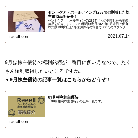
セントケア・ホールディング(2374)の到着した株
主優待品を紹介！
セントケア・ホールディング(2374)さんの到着した株主優
待品を紹介します。いつ権利確定日2020年9月末日で保有
株式数100株以上1年未満保有の場合で500円のスタンダー
ドカードＱＵＯスマイルブルー クオカード（ＱＵＯカー
ド）です。 ギフト柄のＱＵＯカードですね。詳しくはこち
2021.07.14
reeell.com
ら…
9月は株主優待の権利銘柄が二番目に多い月なので、たく
さん権利取得したいところですね。
▼9月株主優待の記事一覧はこちらからどうぞ！
09月権利株主優待
「09月権利株主優待」の記事一覧です。
reeell.com