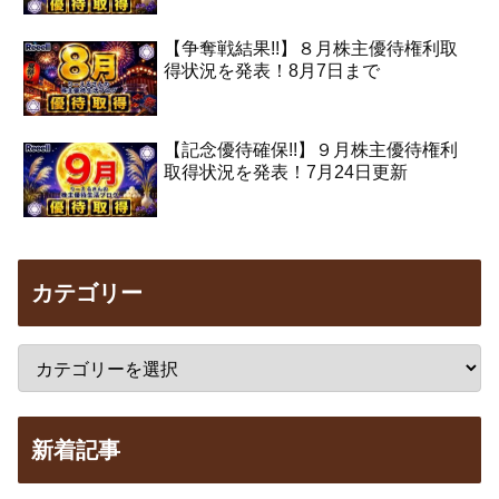
【争奪戦結果!!】８月株主優待権利取
得状況を発表！8月7日まで
【記念優待確保!!】９月株主優待権利
取得状況を発表！7月24日更新
カテゴリー
新着記事