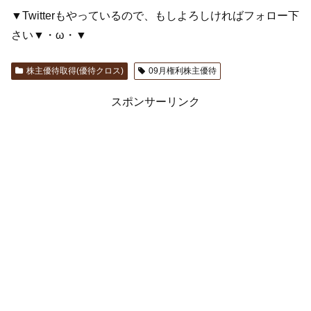
▼Twitterもやっているので、もしよろしければフォロー下
さい▼・ω・▼
株主優待取得(優待クロス)
09月権利株主優待
スポンサーリンク