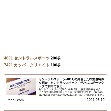
4801 セントラルスポーツ
200株
7421 カッパ・クリエイト
100株
セントラルスポーツ(4801)の到着した株主優待券
を紹介！セントラルスポーツ・ザバススポーツク
ラブで利用できる！
セントラルスポーツ(4801)の到着した株主優待券を紹介。
いつ株主優待の権利日は3月末日と9月末日です。権利確定
日3月末日で保有株式数200株以上で株主ご優待券６枚で
す。施設入館1回無料、入会時登録手数料無料、ショップ
2021.06.10
reeell.com
商品20％割引、お子様向け短期教室受講料・野外ツアー割
引、会員株主特典に利用できます…