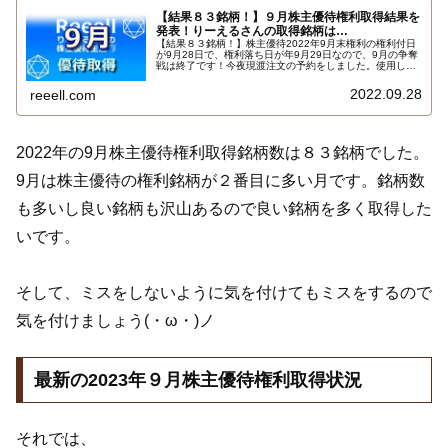
【結果８３銘柄！】９月株主優待権利取得結果を
発表！りーえるさんの取得銘柄は…
【結果８３銘柄！】株主優待2022年9月末権利の権利付日
が9月28日で、権利落ち日が年9月29日なので、9月の争奪
戦は終了です！今夜現渡注文の予約をしました。使用した
証券会社は多い順でＳＭＢＣ日興証券、auカブコム証券、
ＧＭＯクリック証券、楽天証券、ＳＢＩ証券でした。9月
2022.09.28
reeell.com
株主優待権利取得結果はこちら…
2022年の9月株主優待権利取得銘柄数は８３銘柄でした。
9月は株主優待の権利銘柄が２番目に多い月です。銘柄数
も多いし良い銘柄も沢山あるので良い銘柄を多く取得した
いです。
そして、ミスをしないように気を付けてもミスをするので
気を付けましょう(・ω・)ノ
最新の2023年９月株主優待権利取得状況
それでは、