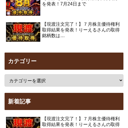
を発表！7月24日まで
【現渡注文完了！】７月株主優待権利
取得結果を発表！りーえるさんの取得
銘柄数は…
カテゴリー
新着記事
【現渡注文完了！】７月株主優待権利
取得結果を発表！りーえるさんの取得