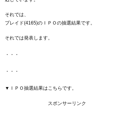
それでは、
プレイド(4165)のＩＰＯの抽選結果です。
それでは発表します。
・・・
・・・
▼ＩＰＯ抽選結果はこちらです。
スポンサーリンク