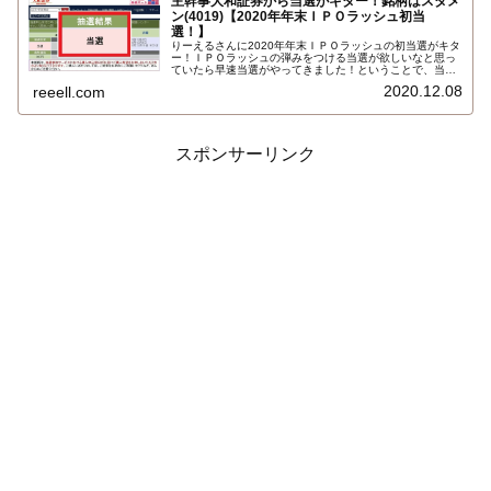
主幹事大和証券から当選がキター！銘柄はスタメ
ン(4019)【2020年年末ＩＰＯラッシュ初当
選！】
りーえるさんに2020年年末ＩＰＯラッシュの初当選がキタ
ー！ＩＰＯラッシュの弾みをつける当選が欲しいなと思っ
ていたら早速当選がやってきました！ということで、当選
した銘柄はスタメン(4019)100株です！公開価格は880円
2020.12.08
reeell.com
で単価が低いですがよさそうな銘柄です！当選をくださっ
たのは大和証券さんです…
スポンサーリンク