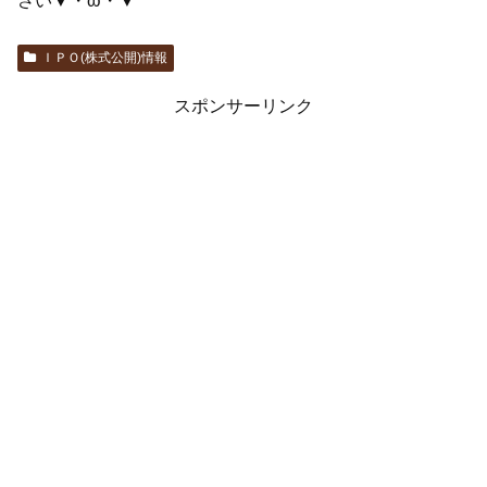
さい▼・ω・▼
ＩＰＯ(株式公開)情報
スポンサーリンク