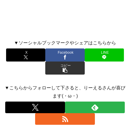
▼ソーシャルブックマークやシェアはこちらから
X
Facebook
LINE
コピー
▼こちらからフォローして下さると、りーえるさんが喜び
ます(・ω・)