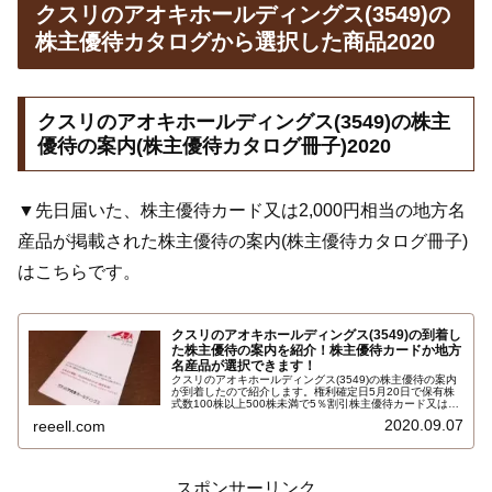
クスリのアオキホールディングス(3549)の
株主優待カタログから選択した商品2020
クスリのアオキホールディングス(3549)の株主
優待の案内(株主優待カタログ冊子)2020
▼先日届いた、株主優待カード又は2,000円相当の地方名
産品が掲載された株主優待の案内(株主優待カタログ冊子)
はこちらです。
クスリのアオキホールディングス(3549)の到着し
た株主優待の案内を紹介！株主優待カードか地方
名産品が選択できます！
クスリのアオキホールディングス(3549)の株主優待の案内
が到着したので紹介します。権利確定日5月20日で保有株
式数100株以上500株未満で5％割引株主優待カード又は地
方名産品2000円相当が選択できます。選択できる商品は海
2020.09.07
reeell.com
津屋氷見うどん、金沢浅田屋炊き込みご飯の素詰合せ、甘
納豆のつかもと ほろ甘なっとう…
スポンサーリンク