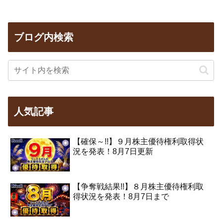
ブログ内検索
人気記事
【確保～!!】９月株主優待権利取得状
況を発表！8月7日更新
【争奪戦結果!!】８月株主優待権利取
得状況を発表！8月7日まで