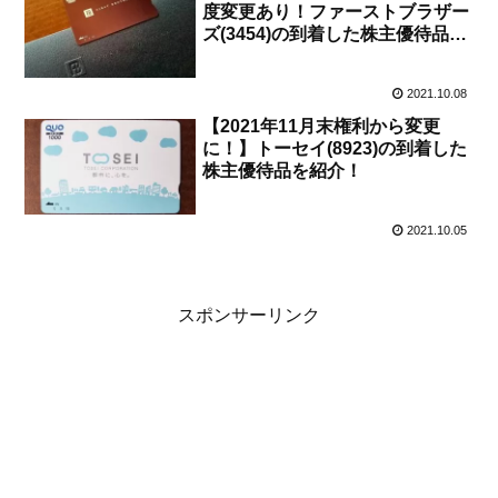
度変更あり！ファーストブラザー
ズ(3454)の到着した株主優待品を
紹介！
2021.10.08
【2021年11月末権利から変更
に！】トーセイ(8923)の到着した
株主優待品を紹介！
2021.10.05
スポンサーリンク