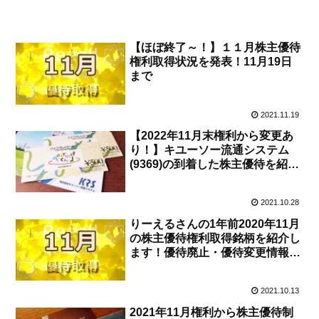
【ほぼ終了～！】１１月株主優待
権利取得状況を発表！11月19日
まで
2021.11.19
【2022年11月末権利から変更あ
り！】キユーソー流通システム
(9369)の到着した株主優待を紹
介！全国共通お食事券ジェフグル
メカード！
2021.10.28
りーえるさんの1年前2020年11月
の株主優待権利取得銘柄を紹介し
ます！優待廃止・優待変更情報も
添えて
2021.10.13
2021年11月権利から株主優待制