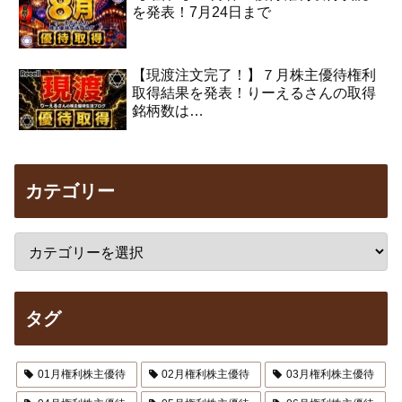
を発表！7月24日まで
【現渡注文完了！】７月株主優待権利
取得結果を発表！りーえるさんの取得
銘柄数は…
カテゴリー
タグ
01月権利株主優待
02月権利株主優待
03月権利株主優待