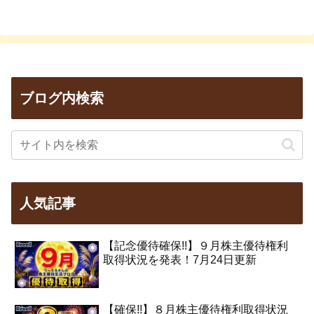
へ
へ
ブログ内検索
人気記事
【記念優待確保!!】９月株主優待権利
取得状況を発表！7月24日更新
【確保!!】８月株主優待権利取得状況