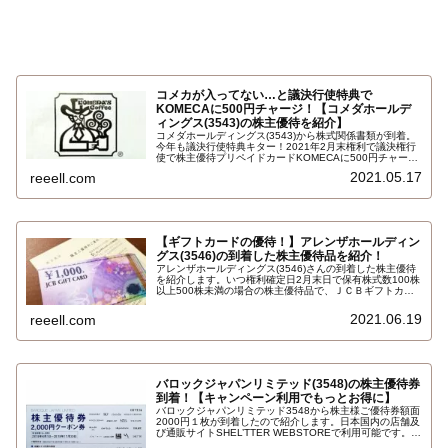
コメカが入ってない…と議決行使特典で
KOMECAに500円チャージ！【コメダホールデ
ィングス(3543)の株主優待を紹介】
コメダホールディングス(3543)から株式関係書類が到着。
今年も議決行使特典キター！2021年2月末権利で議決権行
使で株主優待プリペイドカードKOMECAに500円チャージ
されます。今回もコメカは入っていないですね。クロス取
2021.05.17
reeell.com
引でも継続保有扱いで初取得時に送付されたコメカにチャ
ージされます…
【ギフトカードの優待！】アレンザホールディン
グス(3546)の到着した株主優待品を紹介！
アレンザホールディングス(3546)さんの到着した株主優待
を紹介します。いつ権利確定日2月末日で保有株式数100株
以上500株未満の場合の株主優待品で、ＪＣＢギフトカー
ド1000円×1枚です。詳しくはこちら…
2021.06.19
reeell.com
バロックジャパンリミテッド(3548)の株主優待券
到着！【キャンペーン利用でもっとお得に】
バロックジャパンリミテッド3548から株主様ご優待券額面
2000円１枚が到着したので紹介します。日本国内の店舗及
び通販サイトSHEL’TTER WEBSTOREで利用可能です。
6/16日まキャンペーンSHEL'TTER PASS感謝祭開催中で