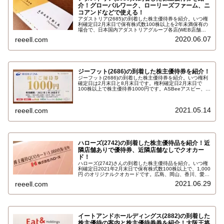
介！グローバルワーク、ローリーズファーム、ニ
コアンドなどで使える！
アダストリア(2685)の到着した株主優待券を紹介。いつ権
利確定日2月末日で保有株式数100株以上を2年未満保有の
場合で、日本国内アダストリアグループ各店(WEB店舗は
除く)で利用可能な株主様ご優待券1000円3枚合計3000円
2020.06.07
reeell.com
相当です。対象店舗はグローバルワーク、ローリーズファ
ーム、ニコアンド…
ジーフット(2686)の到着した株主優待券を紹介！
ジーフット(2686)の到着した株主優待券を紹介。いつ権利
確定日は2月末日と8月末日です。権利確定日2月末日で
100株以上で株主優待券1000円です。ASBeeアスビー、ア
スビーファム、アスビーキッズ、フェミニンカフェ、グリ
ーンボックス、キックゾーン、ペンタスクラブ、インビト
の店舗で利用できます…
2021.05.14
reeell.com
ハローズ(2742)の到着した株主優待品を紹介！近
隣店舗ありで優待券、近隣店舗なしでクオカー
ド！
ハローズ(2742)さんの到着した株主優待品を紹介。いつ権
利確定日2021年2月末日で保有株式数100株以上で、1,000
円 のオリジナルクオカードです。広島、岡山、香川、愛
媛、徳島、兵庫の店舗所在の市町村と隣接する市町村以外
2021.06.29
reeell.com
に在住の場合は、株主ご優待券にかえて同額の「QUOカー
ド」が進呈されます…
イートアンドホールディングス(2882)の到着した
株主優待の案内と株主優待券券を紹介！大阪王将