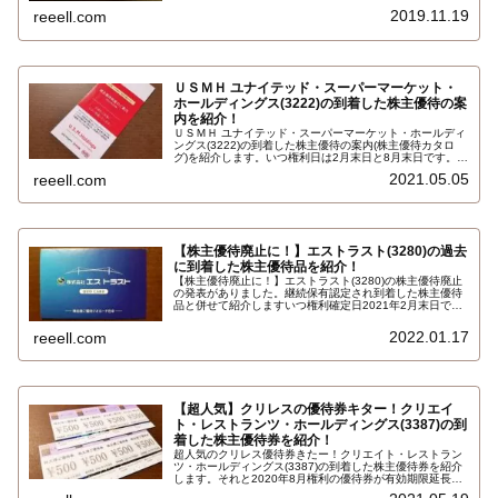
きる株主様ご優待券1000円4枚合計4000円相当です…
2019.11.19
reeell.com
ＵＳＭＨ ユナイテッド・スーパーマーケット・
ホールディングス(3222)の到着した株主優待の案
内を紹介！
ＵＳＭＨ ユナイテッド・スーパーマーケット・ホールディ
ングス(3222)の到着した株主優待の案内(株主優待カタロ
グ)を紹介します。いつ権利日は2月末日と8月末日です。権
利確定日2月末で保有株式数100株以上で、マルエツ、カス
2021.05.05
reeell.com
ミ、マックスバリュ関東で利用できる株主優待券か5種類
の優待品から一つ選択…
【株主優待廃止に！】エストラスト(3280)の過去
に到着した株主優待品を紹介！
【株主優待廃止に！】エストラスト(3280)の株主優待廃止
の発表がありました。継続保有認定され到着した株主優待
品と併せて紹介しますいつ権利確定日2021年2月末日で保
有株式数100株以上を1年以上保有の場合の株主優待品で、
オリジナル クオカード（ＱＵＯカード）1000円です。詳
2022.01.17
reeell.com
しくはこちら…
【超人気】クリレスの優待券キター！クリエイ
ト・レストランツ・ホールディングス(3387)の到
着した株主優待券を紹介！
超人気のクリレス優待券きたー！クリエイト・レストラン
ツ・ホールディングス(3387)の到着した株主優待券を紹介
します。それと2020年8月権利の優待券が有効期限延長に
なったのと、権利確定日2021年2月末日で保有株式数200