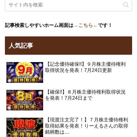
記事検索しやすいホーム画面は
→こちら←
です！
人気記事
【記念優待確保!!】９月株主優待権利
取得状況を発表！7月24日更新
【確保!!】８月株主優待権利取得状況
を発表！7月24日まで
【現渡注文完了！】７月株主優待権利
取得結果を発表！りーえるさんの取得
銘柄数は…