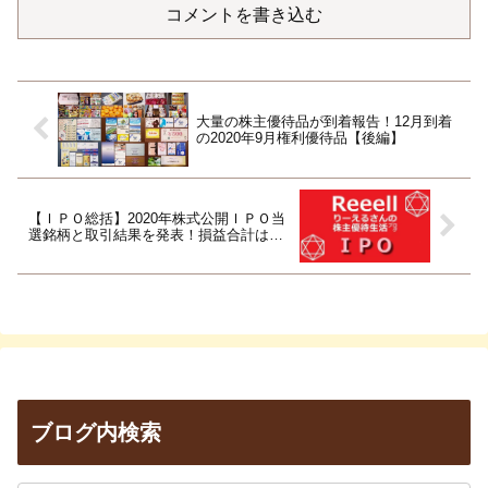
コメントを書き込む
大量の株主優待品が到着報告！12月到着
の2020年9月権利優待品【後編】
【ＩＰＯ総括】2020年株式公開ＩＰＯ当
選銘柄と取引結果を発表！損益合計は…
ブログ内検索