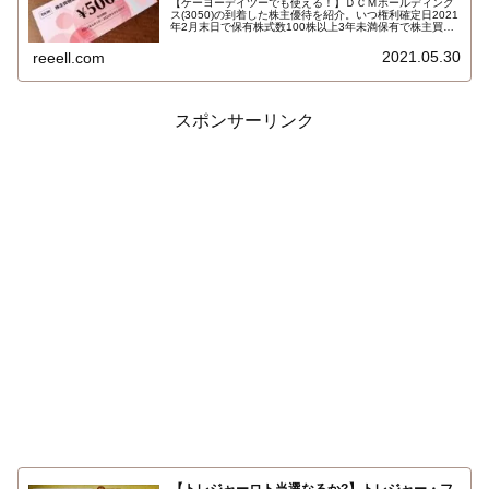
【ケーヨーデイツーでも使える！】ＤＣＭホールディング
ス(3050)の到着した株主優待を紹介。いつ権利確定日2021
年2月末日で保有株式数100株以上3年未満保有で株主買物
優待券500円です。使える店舗は、DCMカーマ・ダイキ・
ホーマック・サンワ・くろがねや、ホーマックニコット、
2021.05.30
reeell.com
ホダカ、ケーヨーデイツー…
スポンサーリンク