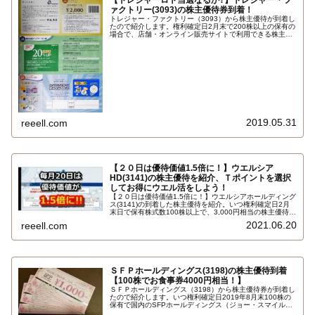
【トレジャーロト当選なるか?】トレジャー・フ
ァクトリー(3093)の株主優待券到着！
トレジャー・ファクトリー（3093）から株主優待が到着し
たので紹介します。権利確定日2月末で200株以上の保有の
場合で、店舗・オンライン販売サイトで利用できる株主ご
優待割引券お買い物割引クーポン券2000円、20％買取金
額アップクーポン券、プレゼント抽選券トレジャーロトの
3つです。抽選結果は？いつ2019年2月末権利…
2019.05.31
reeell.com
【２０日は優待価値1.5倍に！】ウエルシア
HD(3141)の株主優待を紹介、Ｔポイントを選択
してお得にウエル活をしよう！
【２０日は優待価値1.5倍に！】ウエルシアホールディング
ス(3141)の到着した株主優待を紹介。いつ権利確定日2月
末日で保有株式数100株以上で、3,000円相当の株主優待
券、優待代替品,Ｔポイント3,000ポイントから選択でき
2021.06.20
reeell.com
る。Ｔポイントに交換してお得にウエル活しよう。毎月20
日のお客様感謝デーでTポイント利用で優待価値1.5倍に！
ＳＦＰホールディングス(3198)の株主優待到着
【100株でお食事券4000円相当！】
ＳＦＰホールディングス（3198）から株主優待券が到着し
たので紹介します。いつ権利確定日2019年8月末100株の
保有で国内のSFPホールディングス（ジョー・スマイルお
よびクルークダイニングも含む）が運営する店舗で利用で