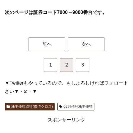
次のページは証券コード7000～9000番台です。
前へ
次へ
1
2
3
▼Twitterもやっているので、もしよろしければフォロー下
さい▼・ω・▼
株主優待取得(優待クロス)
02月権利株主優待
スポンサーリンク