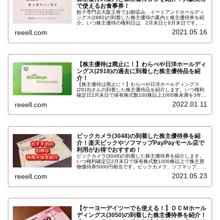
で使えるお食事券！
餃子専門店大阪王将でお馴染み、イートアンドホールディ
ングス(2882)の到着した株主優待の案内と株主優待券を紹
介。いつ株主優待の権利日は、2月末日と8月末日です。権
利確定日2月末日で保有株式数100株以上で、3,000円相当
2021.05.16
reeell.com
の自社製品とイートアンドグループお食事券、寄付の中か
らひとつを選択できます…
【株主優待は廃止に！】わらべや日洋ホールディ
ングス(2918)の過去に到着した株主優待品を紹
介！
【株主優待は廃止に！】わらべや日洋ホールディングス
(2918)さんの到着した株主優待品を紹介します。いつ権利
確定日2月末日で保有株式数100株以上1000株未満を3年未
満の保有の場合で、1000円のオリジナルクオカード（ＱＵ
2022.01.11
reeell.com
Ｏカード）です。詳しくはこちらです…
ビックカメラ(3048)の到着した株主優待券を紹
介！楽天ビックやソフマップPayPayモール店で
利用がお得でおすすめ！
ビックカメラ(3048)の到着した株主優待券を紹介します。
いつ権利確定日2月末日で保有株式数1000株以上で株主買
物優待券5000円相当です。ビックカメラ、ソフマップ、コ
ジマの店頭、楽天ビック,ソフマップ楽天市場店,PayPayモ
2021.05.23
reeell.com
ール店、ソフマップデジタルコレクション楽天市場店でも
利用できます…
【ケーヨーデイツーでも使える！】ＤＣＭホール
ディングス(3050)の到着した株主優待券を紹介！