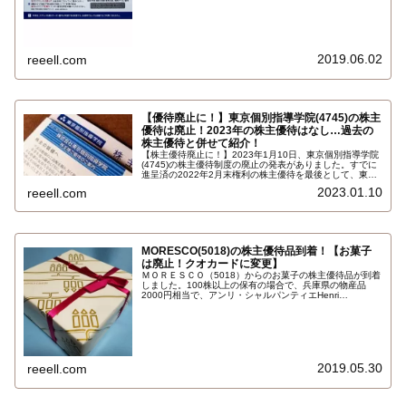
す。アプリダウンロードで500マイルプレゼント。いつ権
利確定日2019年2月末
2019.06.02
reeell.com
【優待廃止に！】東京個別指導学院(4745)の株主
優待は廃止！2023年の株主優待はなし…過去の
株主優待と併せて紹介！
【株主優待廃止に！】2023年1月10日、東京個別指導学院
(4745)の株主優待制度の廃止の発表がありました。すでに
進呈済の2022年2月末権利の株主優待を最後として、東京
個別指導学院(4745)の株主優待は廃止となりました。
2023.01.10
reeell.com
MORESCO(5018)の株主優待品到着！【お菓子
は廃止！クオカードに変更】
ＭＯＲＥＳＣＯ（5018）からのお菓子の株主優待品が到着
しました。100株以上の保有の場合で、兵庫県の物産品
2000円相当で、アンリ・シャルパンティエHenri
Charpentierの焼き菓子の詰め合わせです。タルト・フリュ
イ、フィナンシェ、マドレーヌ、プティ・ガトー・アソル
ティ。いつ権利確定日2019年2月末権利…
2019.05.30
reeell.com